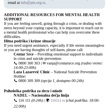
email at
info@pin.org.rs
.
ADDITIONAL RESOURCES FOR MENTAL HEALTH
SUPPORT
If you are feeling unwell, going through a crisis, or dealing with
stress beyond your coping capacity, it is important to reach out to
a mental health professional who can help you overcome these
difficulties.
Hitna podrška i krizne situacije
If you need urgent assistance, especially if life seems meaningless
or you are having thoughts of self-harm, please call:
Centar Srce
– Providing emotional support to individuals
in crisis and suicide prevention:
📞
0800 300 303
| ✉
vanja@centarsrce.org
(radno vreme:
14:00-23:00h)
Laza Lazarević Clinic
– National Suicide Prevention
Hotline:
📞
0800 309 309
(opcija 1, dostupno 00-24h)
Psihološka podrška za decu i mlade
NADEL – Nacionalna dečja linija
📞
116 111
(0-24h)
| 🌍
116111.rs
(chat podrška: 18:00-
22:00h)