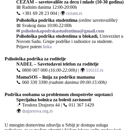
CEZAM – savetovalište za decu i mlade (10-30 godina)
📅 Radnim danima 12:00-20:00h
📞
+381 69 28 23 004
| 🌍
cezam.rs
Psihološka podrška studentima
(online savetovalište)
📅 Svakog dana 10:00-22:00h
✉
psiholoskapodrskastudentima@gmail.com
Psihološka podrška studentima u blokadi,
Univerzitet u
Novom Sadu. Grupe podrške i radionice za studente.
Prijave putem
linka
Psihološka podrška za roditelje
NADEL – Savetodavni telefon za roditelje
📞
0800 007 000
(16:00-22:00h)
| 🌍
116111.rs
MamaSOS – linija za podršku mamama
📞
060 339 3390
(radnim danima 09:00-15:00h)
Podrška osobama sa problemom zloupotrebe supstanci
Specijalna bolnica za bolesti zavisnosti
📍
Teodora Drajzera 44
| 📞
011 367 1429
🌍
drajzerova.org.rs
U mnogim domovima zdravlja u Srbiji je dostupa usluga