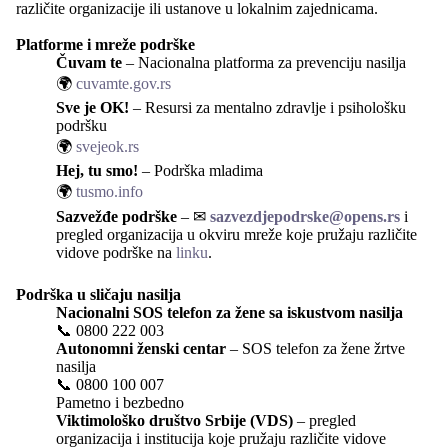
različite organizacije ili ustanove u lokalnim zajednicama.
Platforme i mreže podrške
Čuvam te
– Nacionalna platforma za prevenciju nasilja
🌍
cuvamte.gov.rs
Sve je OK!
– Resursi za mentalno zdravlje i psihološku
podršku
🌍
svejeok.rs
Hej, tu smo!
– Podrška mladima
🌍
tusmo.info
Sazvežđe podrške
– ✉
sazvezdjepodrske@opens.rs
i
pregled organizacija u okviru mreže koje pružaju različite
vidove podrške na
linku
.
Podrška u sličaju nasilja
Nacionalni SOS telefon za žene sa iskustvom nasilja
📞
0800 222 003
Autonomni ženski centar
– SOS telefon za žene žrtve
nasilja
📞
0800 100 007
Pametno i bezbedno
Viktimološko društvo Srbije (VDS)
– pregled
organizacija i institucija koje pružaju različite vidove