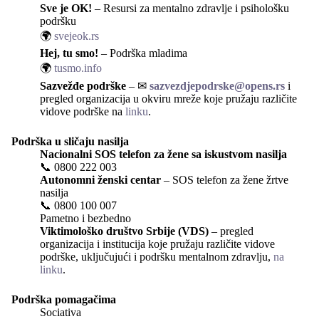
Sve je OK!
– Resursi za mentalno zdravlje i psihološku
podršku
🌍
svejeok.rs
Hej, tu smo!
– Podrška mladima
🌍
tusmo.info
Sazvežđe podrške
– ✉
sazvezdjepodrske@opens.rs
i
pregled organizacija u okviru mreže koje pružaju različite
vidove podrške na
linku
.
Podrška u sličaju nasilja
Nacionalni SOS telefon za žene sa iskustvom nasilja
📞
0800 222 003
Autonomni ženski centar
– SOS telefon za žene žrtve
nasilja
📞
0800 100 007
Pametno i bezbedno
Viktimološko društvo Srbije (VDS)
– pregled
organizacija i institucija koje pružaju različite vidove
podrške, uključujući i podršku mentalnom zdravlju,
na
linku
.
Podrška pomagačima
Sociativa