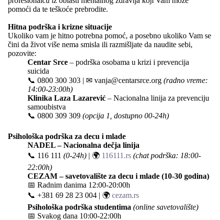
profesionalcu iz oblasti mentalnog zdravlja koji Vam može
pomoći da te teškoće prebrodite.
Hitna podrška i krizne situacije
Ukoliko vam je hitno potrebna pomoć, a posebno ukoliko Vam se
čini da život više nema smisla ili razmišljate da naudite sebi,
pozovite:
Centar Srce
– podrška osobama u krizi i prevencija
suicida
📞
0800 300 303
| ✉
vanja@centarsrce.org
(radno vreme:
14:00-23:00h)
Klinika Laza Lazarević
– Nacionalna linija za prevenciju
samoubistva
📞
0800 309 309
(opcija 1, dostupno 00-24h)
Psihološka podrška za decu i mlade
NADEL – Nacionalna dečja linija
📞
116 111
(0-24h)
| 🌍
116111.rs
(chat podrška: 18:00-
22:00h)
CEZAM – savetovalište za decu i mlade (10-30 godina)
📅 Radnim danima 12:00-20:00h
📞
+381 69 28 23 004
| 🌍
cezam.rs
Psihološka podrška studentima
(online savetovalište)
📅 Svakog dana 10:00-22:00h