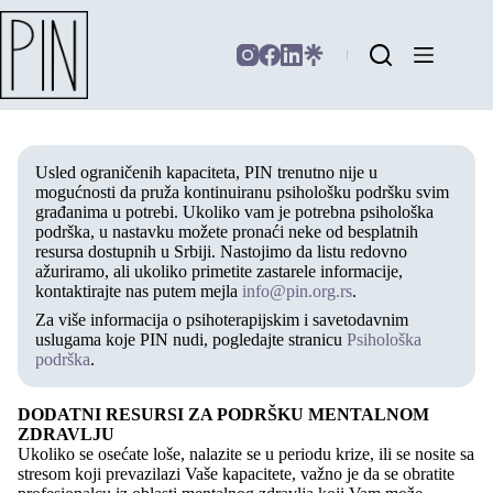
Usled ograničenih kapaciteta, PIN trenutno nije u
mogućnosti da pruža kontinuiranu psihološku podršku svim
građanima u potrebi. Ukoliko vam je potrebna psihološka
podrška, u nastavku možete pronaći neke od besplatnih
resursa dostupnih u Srbiji. Nastojimo da listu redovno
ažuriramo, ali ukoliko primetite zastarele informacije,
kontaktirajte nas putem mejla
info@pin.org.rs
.
Za više informacija o psihoterapijskim i savetodavnim
uslugama koje PIN nudi, pogledajte stranicu
Psihološka
podrška
.
DODATNI RESURSI ZA PODRŠKU MENTALNOM
ZDRAVLJU
Ukoliko se osećate loše, nalazite se u periodu krize, ili se nosite sa
stresom koji prevazilazi Vaše kapacitete, važno je da se obratite