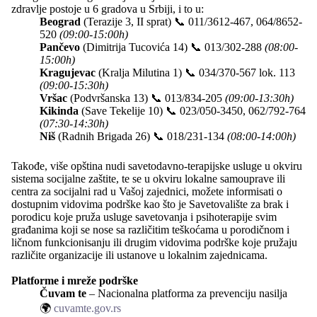
zdravlje postoje u 6 gradova u Srbiji, i to u:
Beograd
(Terazije 3, II sprat) 📞
011/3612-467, 064/8652-
520
(09:00-15:00h)
Pančevo
(Dimitrija Tucovića 14) 📞
013/302-288
(08:00-
15:00h)
Kragujevac
(Kralja Milutina 1) 📞
034/370-567 lok. 113
(09:00-15:30h)
Vršac
(Podvršanska 13) 📞
013/834-205
(09:00-13:30h)
Kikinda
(Save Tekelije 10) 📞
023/050-3450, 062/792-764
(07:30-14:30h)
Niš
(Radnih Brigada 26) 📞
018/231-134
(08:00-14:00h)
Takođe, više opština nudi savetodavno-terapijske usluge u okviru
sistema socijalne zaštite, te se u okviru lokalne samouprave ili
centra za socijalni rad u Vašoj zajednici, možete informisati o
dostupnim vidovima podrške kao što je Savetovalište za brak i
porodicu koje pruža usluge savetovanja i psihoterapije svim
građanima koji se nose sa različitim teškoćama u porodičnom i
ličnom funkcionisanju ili drugim vidovima podrške koje pružaju
različite organizacije ili ustanove u lokalnim zajednicama.
Platforme i mreže podrške
Čuvam te
– Nacionalna platforma za prevenciju nasilja
🌍
cuvamte.gov.rs