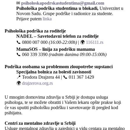
✉
psiholoskapodrskastudentima@gmail.com
Psihološka podrška studentima u blokadi,
Univerzitet u
Novom Sadu. Grupe podrške i radionice za studente.
Prijave putem
linka
Psihološka podrška za roditelje
NADEL – Savetodavni telefon za roditelje
📞
0800 007 000
(16:00-22:00h)
| 🌍
116111.rs
MamaSOS – linija za podršku mamama
📞
060 339 3390
(radnim danima 09:00-15:00h)
Podrška osobama sa problemom zloupotrebe supstanci
Specijalna bolnica za bolesti zavisnosti
📍
Teodora Drajzera 44
| 📞
011 367 1429
🌍
drajzerova.org.rs
U mnogim domovima zdravlja u Srbiji je dostupa usluga
psihologa, te se možete obratiti i Vašem lekaru opšte prakse koji
će vas uputiti psihološku podršku i savetovanje ili pregled kod
psihijatra.
Centri za mentalno zdravlje u Srbiji
Usluge mentalnog zdravlja u zajednici u vidu centara za mentalno