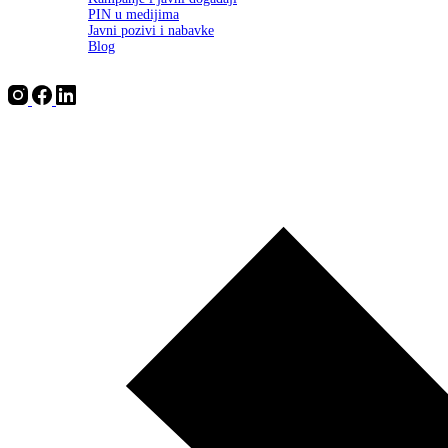
PIN u medijima
Javni pozivi i nabavke
Blog
EN