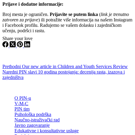
Prijave i dodatne informacije:
Broj mesta je ograničen.
Prijavite se putem linka
(
link je trenutno
zatvoren za prijave
) ili potražite više informacija na našem Instagram
i Facebook profilu. Radujemo se vašem dolasku i zajedničkom
učenju, podršci i rastu.
Share your love
Prethodni
Our new article in Children and Youth Services Review
Naredni
PIN slavi 10 godina postojanja: decenija rasta, izazova i
zajedništva
O PIN-u
V-M-C
PIN tim
Psihološka podrška
Naučno-istraživački rad
Javno zagovaranje
Edukativne i konsultativne usluge