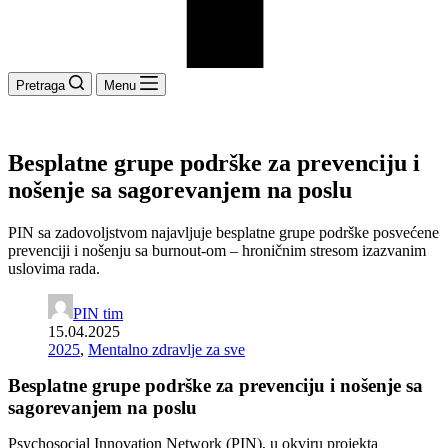
Pretraga
Menu
Besplatne grupe podrške za prevenciju i
nošenje sa sagorevanjem na poslu
PIN sa zadovoljstvom najavljuje besplatne grupe podrške posvećene
prevenciji i nošenju sa burnout-om – hroničnim stresom izazvanim
uslovima rada.
PIN tim
15.04.2025
2025
,
Mentalno zdravlje za sve
Besplatne grupe podrške za prevenciju i nošenje sa
sagorevanjem na poslu
Psychosocial Innovation Network (PIN), u okviru projekta