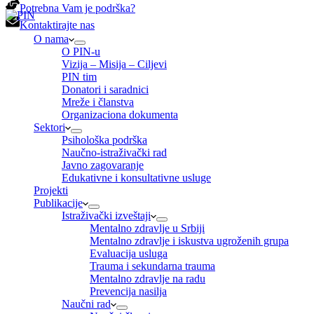
Potrebna Vam je podrška?
Kontaktirajte nas
O nama
O PIN-u
Vizija – Misija – Ciljevi
PIN tim
Donatori i saradnici
Mreže i članstva
Organizaciona dokumenta
Sektori
Psihološka podrška
Naučno-istraživački rad
Javno zagovaranje
Edukativne i konsultativne usluge
Projekti
Publikacije
Istraživački izveštaji
Mentalno zdravlje u Srbiji
Mentalno zdravlje i iskustva ugroženih grupa
Evaluacija usluga
Trauma i sekundarna trauma
Mentalno zdravlje na radu
Prevencija nasilja
Naučni rad