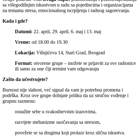
sa višegodišnjim iskustvom u radu sa pojedincima i organizacijama
na temama stresa, emocionalnog iscrpljenja i radnog sagorevanja.
Kada i gde?
Datumi:
22. april, 29. april, 6. maj i 13. maj
Vreme:
od 18.00 do 19.30
Lokacija:
Višnjićeva 14, Stari Grad, Beograd
Format:
otvorene grupe – možete se prijaviti za sve radionice
ili samo za one čiji termini vam odgovaraju
Zašto da učestvujete?
Burnout nije slabost, već signal da vam je potrebna promena i
podrška. Kroz ove grupe dobijate priliku da uz stručno vođenje i
grupnu razmenu:
osnažite sebe u svakodnevnim izazovima,
razvijete mehanizme suočavanja sa stresom,
povežete se sa drugima koji prolaze kroz slična iskustva.