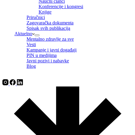
Naučni članci
Konferencije i kongresi
Knjige
Priručnici
Zagovaračka dokumenta
Spisak svih publikacija
Aktuelno
Mentalno zdravlje za sve
Vesti
Kampanje i javni događaji
PIN u medijima
Javni pozivi i nabavke
Blog
EN