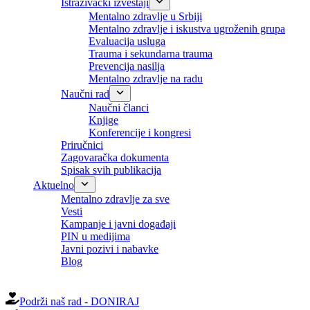
Istraživački izveštaji
Mentalno zdravlje u Srbiji
Mentalno zdravlje i iskustva ugroženih grupa
Evaluacija usluga
Trauma i sekundarna trauma
Prevencija nasilja
Mentalno zdravlje na radu
Naučni rad
Naučni članci
Knjige
Konferencije i kongresi
Priručnici
Zagovaračka dokumenta
Spisak svih publikacija
Aktuelno
Mentalno zdravlje za sve
Vesti
Kampanje i javni događaji
PIN u medijima
Javni pozivi i nabavke
Blog
EN
Podrži naš rad - DONIRAJ