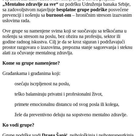
„Mentalno zdravlje za sve“
uz podršku Udruženja banaka Srbije,
sa zadovoljstvom najavljuje
besplatne grupe podrške
posvećene
prevenciji i nošenju sa
burnout-om
– hroničnim stresom izazvanim
uslovima rada.
Ove grupe su namenjene svima koji se suočavaju sa teškoćama u
nošenju sa stresom na poslu, bez obzira na profesiju, sektor ili
godine radnog iskustva. Cilj je da se kroz siguran i podržavajući
prostor razgovara o izazovima, prepozna stanje sagorevanja i steknu
alati za očuvanje mentalnog zdravlja.
Kome su grupe namenjene?
Građankama i građanima koji:
osećaju iscrpljenost na poslu,
teško balansiraju privatni i profesionalni život,
primete emocionalnu distancu od svog posla ili kolega,
žele da preventivno deluju na sopstveno mentalno zdravlje.
Ko vodi grupe?
Grupe podrške vodi
Draga Šapić
, psihološkinja i psihoterapeutkinja