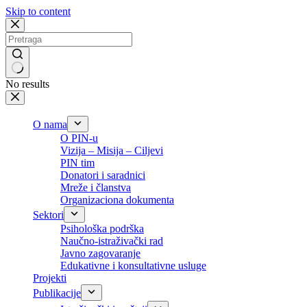
Skip to content
No results
O nama
O PIN-u
Vizija – Misija – Ciljevi
PIN tim
Donatori i saradnici
Mreže i članstva
Organizaciona dokumenta
Sektori
Psihološka podrška
Naučno-istraživački rad
Javno zagovaranje
Edukativne i konsultativne usluge
Projekti
Publikacije