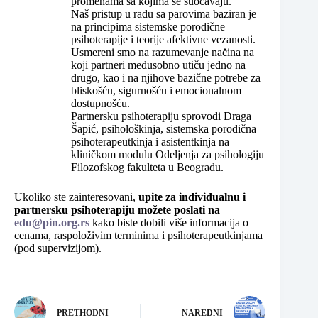
promenama sa kojima se suočavaju.
Naš pristup u radu sa parovima baziran je
na principima sistemske porodične
psihoterapije i teorije afektivne vezanosti.
Usmereni smo na razumevanje načina na
koji partneri međusobno utiču jedno na
drugo, kao i na njihove bazične potrebe za
bliskošću, sigurnošću i emocionalnom
dostupnošću.
Partnersku psihoterapiju sprovodi Draga
Šapić, psihološkinja, sistemska porodična
psihoterapeutkinja i asistentkinja na
kliničkom modulu Odeljenja za psihologiju
Filozofskog fakulteta u Beogradu.
Ukoliko ste zainteresovani,
upite za individualnu i
partnersku psihoterapiju možete poslati na
edu@pin.org.rs
kako biste dobili više informacija o
cenama, raspoloživim terminima i psihoterapeutkinjama
(pod supervizijom).
PRETHODNI
NAREDNI