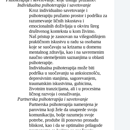
Individualna psihoterapija i savetovanje
Kroz individualno savetovanje i
psihoterapiju pružamo prostor i podršku za
razumevanje ličnih iskustava i
emocionalnih doživljaja u okviru šireg
društvenog konteksta u kom živimo.
Naš pristup je zasnovan na višegodišnjem
praktičnom iskustvu u radu sa osobama
koje se suočavaju sa krizama u domenu
mentalnog zdravlja, kao i na savremenim
naučno utemeljenim saznanjima u oblasti
psihoterapije.
Individualna psihoterapija može biti
podrška u suočavanju sa anksioznošću,
depresivnim stanjima, sagorevanjem,
traumatskim iskustvima, gubicima,
životnim tranzicijama, ali i u procesima
ličnog razvoja i osnaživanja.
Partnerska psihoterapija i savetovanje
Partnerska psihoterapija namenjena je
parovima koji žele da unaprede svoju
komunikaciju, bolje razumeju svoje
potrebe, prodube ili ponovno pronađu
bliskost, kao i da se optimalno prilagode