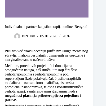
Individualna i partnerska psihoterapija: online, Beograd
PIN Tim
05.01.2026
2026
PIN tim već čitavu deceniju pruža niz usluga mentalnog
zdravlja, mahom besplatnih i usmerenih na ugrožene i
marginalizovane u našem društvu.
Međutim, pored ovih projektnih i donacijama
omogućenih usluga, naš stručni
tim
koji čini šest
psihoterapeutkinja i psihoterapeutkinja pod
supervizijom (koje pokrivaju čak 5 psihoterapijskih
modaliteta – transakciono analitička, sistemska
porodična, psihodramska, telesna i konstruktivistička
psihoterapija), zainteresovanim građanima nudi i
mogućnost plaćanja psihoterapije za pojedince i
parove
.
Psihoterapija i savetovanje: koje usluge pružamo?